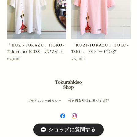
「KUZI-TORAZU」HOKO-
「KUZI-TORAZU」HOKO-
Tshirt for KIDS ホワイト
Tshirt ベビーピンク
¥4,000
¥5,000
プライバシーポリシー
特定商取引法に基づく表記
ショップに質問する
© tokurahideo shop All rights reserved.