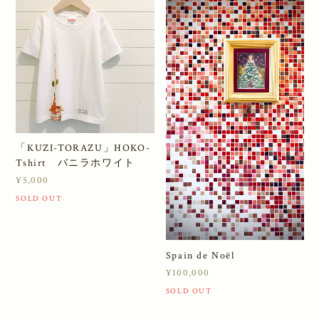
「KUZI-TORAZU」HOKO-
Tshirt バニラホワイト
¥5,000
SOLD OUT
Spain de Noël
¥100,000
SOLD OUT