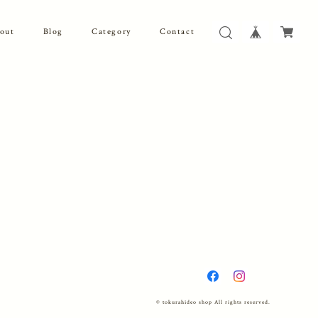
out
Blog
Category
Contact
© tokurahideo shop All rights reserved.